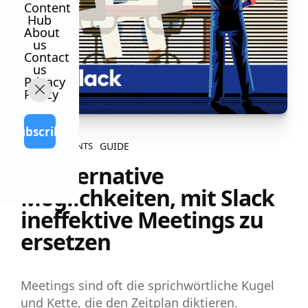
Content
Hub
About
us
Contact
us
Privacy
Policy
Subscribe
GUIDE
ALL CONTENTS
10 alternative
Möglichkeiten, mit Slack
ineffektive Meetings zu
ersetzen
Meetings sind oft die sprichwörtliche Kugel
und Kette, die den Zeitplan diktieren.