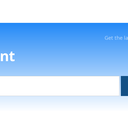
Get the l
nt