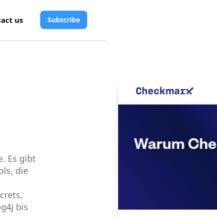
act us
Subscribe
. Es gibt
ls, die
crets,
g4j bis