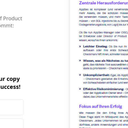
f Product
kommt:
ur copy
success!