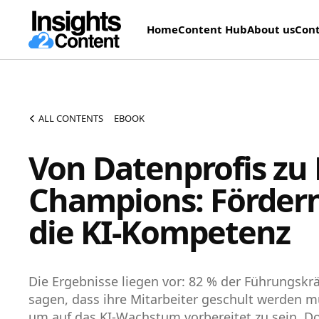
Home
Content Hub
About us
Cont
ALL CONTENTS
EBOOK
Von Datenprofis zu 
Champions: Fördern
die KI-Kompetenz
Die Ergebnisse liegen vor: 82 % der Führungskrä
sagen, dass ihre Mitarbeiter geschult werden m
um auf das KI-Wachstum vorbereitet zu sein. D