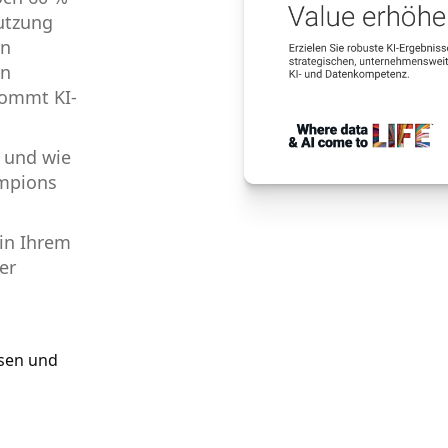
Nutzung
en
en
kommt KI-
t und wie
ampions
in Ihrem
er
ssen und