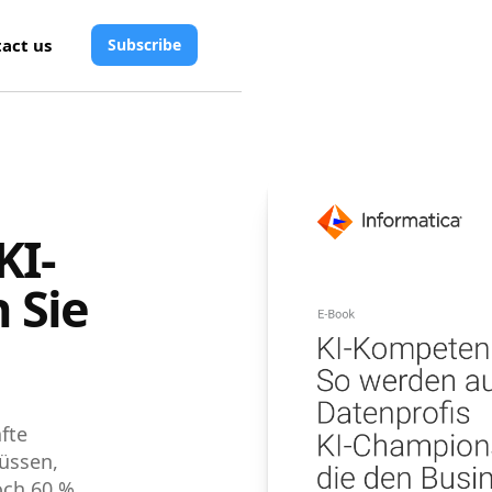
act us
Subscribe
KI-
 Sie
fte
üssen,
och 60 %