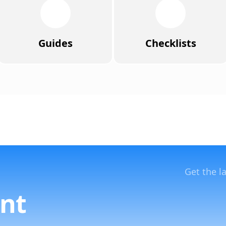
Guides
Checklists
Get the l
nt