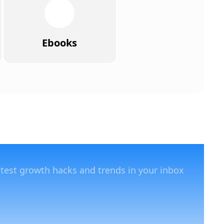
Ebooks
atest growth hacks and trends in your inbox