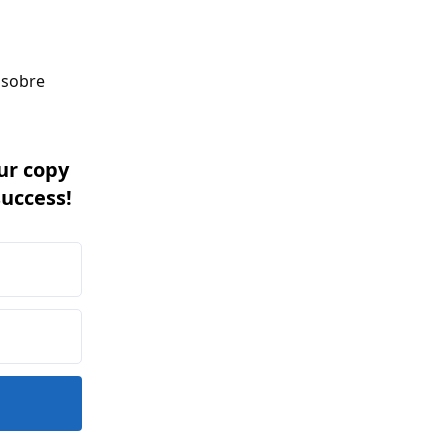
 sobre
ur copy
success!