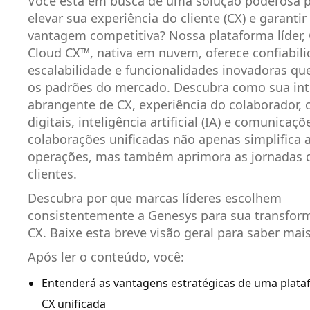
Você está em busca de uma solução poderosa 
elevar sua experiência do cliente (CX) e garanti
vantagem competitiva? Nossa plataforma líder,
Cloud CX™, nativa em nuvem, oferece confiabili
escalabilidade e funcionalidades inovadoras qu
os padrões do mercado. Descubra como sua in
abrangente de CX, experiência do colaborador, 
digitais, inteligência artificial (IA) e comunicaçõ
colaborações unificadas não apenas simplifica 
operações, mas também aprimora as jornadas 
clientes.
Descubra por que marcas líderes escolhem
consistentemente a Genesys para sua transfo
CX. Baixe esta breve visão geral para saber mais
Após ler o conteúdo, você:
Entenderá as vantagens estratégicas de uma plat
CX unificada