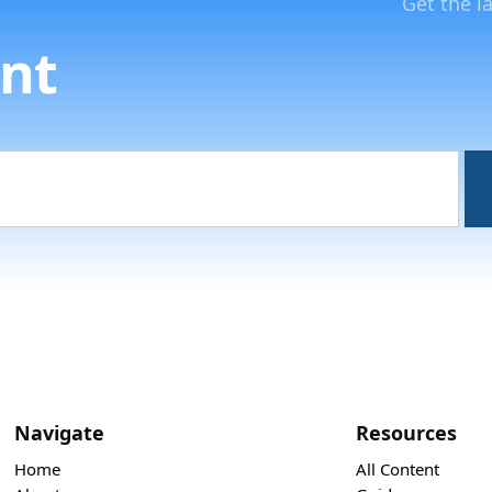
Get the l
nt
Navigate
Resources
Home
All Content