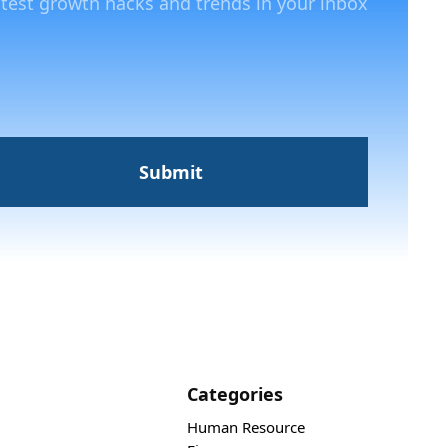
atest growth hacks and trends in your inbox
Categories
Human Resource