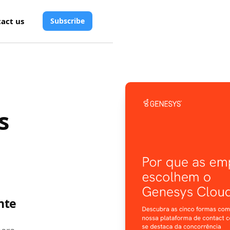
act us
Subscribe
s
nte