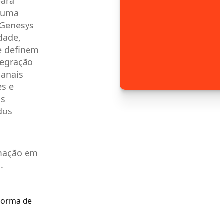
para
r uma
 Genesys
dade,
e definem
tegração
canais
es e
as
dos
rmação em
.
aforma de