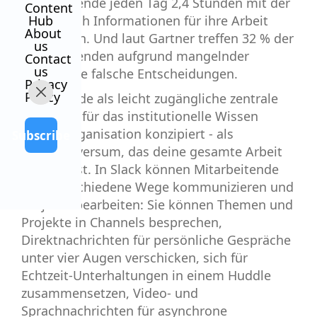
Mitarbeitende jeden Tag 2,4 Stunden mit der
Content
Suche nach Informationen für ihre Arbeit
Hub
About
verbringen. Und laut Gartner treffen 32 % der
us
Mitarbeitenden aufgrund mangelnder
Contact
us
Kenntnisse falsche Entscheidungen.
Privacy
Policy
Slack wurde als leicht zugängliche zentrale
Plattform für das institutionelle Wissen
deiner Organisation konzipiert - als
Subscribe
Datenuniversum, das deine gesamte Arbeit
beeinflusst. In Slack können Mitarbeitende
über verschiedene Wege kommunizieren und
Projekte bearbeiten: Sie können Themen und
Projekte in Channels besprechen,
Direktnachrichten für persönliche Gespräche
unter vier Augen verschicken, sich für
Echtzeit-Unterhaltungen in einem Huddle
zusammensetzen, Video- und
Sprachnachrichten für asynchrone