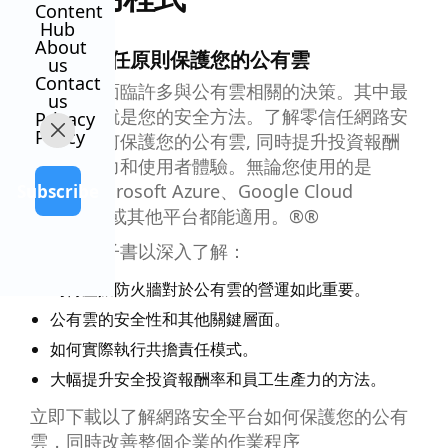
Content
Hub
About
利用零信任原則保護您的公有雲
us
Contact
您可能會面臨許多與公有雲相關的決策。其中最
us
為關鍵的就是您的安全方法。了解零信任網路安
Privacy
Policy
全平台如何保護您的公有雲, 同時提升投資報酬
率、生產力和使用者體驗。無論您使用的是
AWS、Microsoft Azure、Google Cloud
Subscribe
Platform 或其他平台都能適用。®®
閱讀此電子書以深入了解：
為何虛擬防火牆對於公有雲的營運如此重要。
公有雲的安全性和其他關鍵層面。
如何實際執行共擔責任模式。
大幅提升安全投資報酬率和員工生產力的方法。
立即下載以了解網路安全平台如何保護您的公有
雲，同時改善整個企業的作業程序