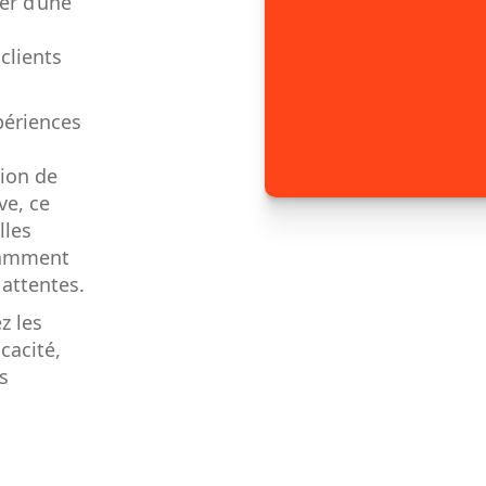
er d’une
clients
xpériences
tion de
ve, ce
lles
namment
 attentes.
z les
cacité,
s