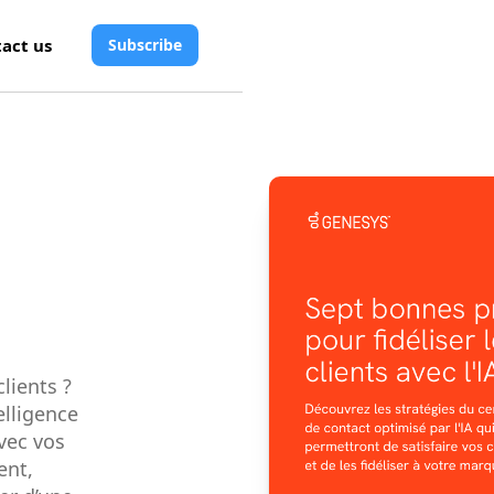
act us
Subscribe
lients ?
elligence
avec vos
ent,