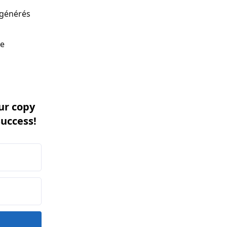
 générés
de
ur copy
success!