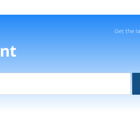
Get the l
nt